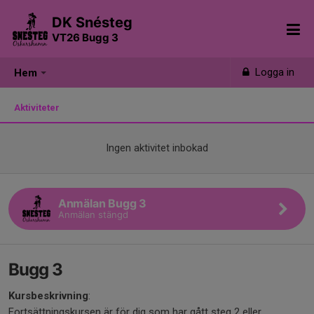
DK Snésteg
VT26 Bugg 3
Logga in
Hem
Aktiviteter
Ingen aktivitet inbokad
Anmälan Bugg 3
Anmälan stängd
Bugg 3
Kursbeskrivning
:
Fortsättningskursen är för dig som har gått steg 2 eller