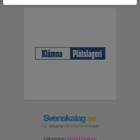
För
smarta
idrottsföreningar
Välj version:
Mobil
|
Desktop