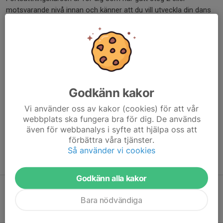
motsvarande nivå innan och känner att du vill utveckla din dans
ytterligare. Vi kommer att fortsätta träna teknik och turer i bugg,
samt öppna upp för musikanpassning.
Tempot på musiken kommer att höjas jämfört med tidigare
kurser.
Godkänn kakor
Plats
: Dammgatan 11, 572 30 Oskarshamn
Vi använder oss av kakor (cookies) för att vår
Tid
: Torsdagar kl: 18:30 - 20:00
webbplats ska fungera bra för dig. De används
även för webbanalys i syfte att hjälpa oss att
Antal tillfällen
: 10 st (v. 4 - 14 med uppehåll v. 8)
förbättra våra tjänster.
Så använder vi cookies
Pris
: 700 kr + medlemskap
Godkänn alla kakor
Bara nödvändiga