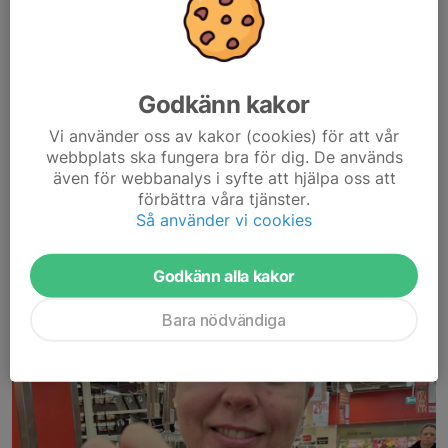
Rosenqvist från Micteam den 15-16 November.
Det blir en helg...
Läs mer
Godkänn kakor
Vi använder oss av kakor (cookies) för att vår
Vinnare av danskurs från
webbplats ska fungera bra för dig. De används
även för webbanalys i syfte att hjälpa oss att
Föreningsdagen
förbättra våra tjänster.
Så använder vi cookies
2 okt 2025
Godkänn alla kakor
Bara nödvändiga