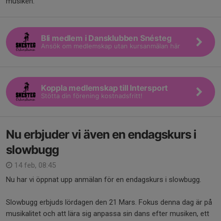
musiken.
Bli medlem i Dansklubben Snésteg
Ansök om medlemskap utan kursanmälan här
Koppla medlemskap till Intersport
Stötta din förening kostnadsfritt!
Nu erbjuder vi även en endagskurs i
slowbugg
14 feb, 08:45
Nu har vi öppnat upp anmälan för en endagskurs i slowbugg.
Slowbugg erbjuds lördagen den 21 Mars. Fokus denna dag är på
musikalitet och att lära sig anpassa sin dans efter musiken, ett