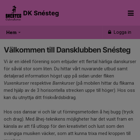
DK Snésteg
Logga in
Hem
Välkommen till Dansklubben Snésteg
Vi är en idéell förening som erbjuder ett flertal härliga danskurser
för såväl stor som liten. Du hittar vårt nuvarande utbud samt
detaljerad information högst upp på sidan under fliken
Vuxenkurser
respektive
Barnkurser
(på mobilen hittar du flikarna
med hjälp av de 3 horisontella strecken uppe till höger). Hos oss
kan du utnyttja ditt friskvårdsbidrag.
Hos oss dansar vi och lär ut förningsmetoden å hej bugg (tryck
och drag). Med åhej-teknikens möjligheter har det vuxit fram en
känsla av att få utlopp för den kreativitet och lust som den
svängiga musiken väcker, som att kunna trixa med kroppen till