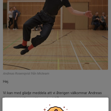
Andreas Rosenqvist från Micteam
Hej.
Vi kan med glädje meddela att vi återigen välkomnar Andreas
Rosenqvist till oss i November! 💃🕺
Nu är
anmälan öppen
för intensivkurser i bugg med Andreas