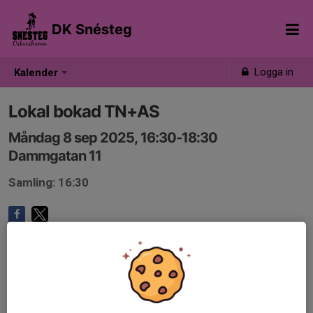
DK Snésteg
Logga in
Kalender
Lokal bokad TN+AS
Måndag 8 sep 2025, 16:30-18:30
Dammgatan 11
Samling: 16:30