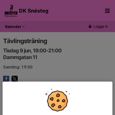
DK Snésteg
Logga in
Kalender
Tävlingsträning
Tisdag 9 jun, 19:00-21:00
Dammgatan 11
Samling: 19:00