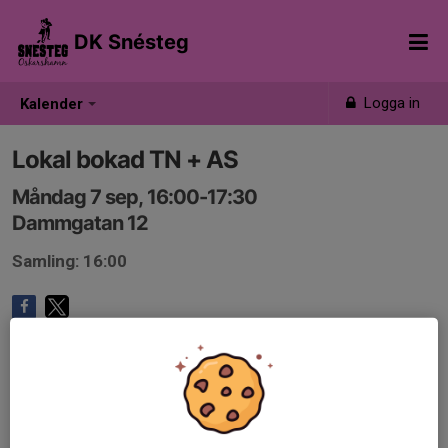
DK Snésteg
Logga in
Kalender
Lokal bokad TN + AS
Måndag 7 sep, 16:00-17:30
Dammgatan 12
Samling: 16:00